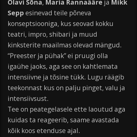
Olavi Sõna
,
Maria Rannaääre
ja
Mikk
Sepp
esinevad teile põneva
konseptsiooniga, kus seovad kokku
teatri, impro, shibari ja muud
kinksterite maailmas olevad mängud.
“Preester ja pühak” ei pruugi olla
igaühe jaoks, aga see on kahtlemata
intensiivne ja tõsine tükk. Lugu räägib
teekonnast kus on palju pinget, valu ja
intensiivsust.
Tee on peategelasele ette laoutud aga
kuidas ta reageerib, saame avastada
kõik koos etenduse ajal.