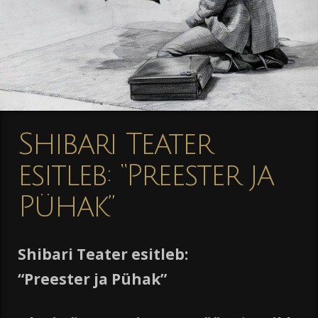
Shibari Teater
esitleb: “Preester ja
Pühak”
Shibari Teater esitleb:
“Preester ja Pühak”